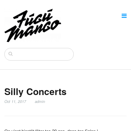
Silly Concerts
Oct 11, 2017
admin
On vient bientôt fêter tes 20 ans, dans ton Salon !